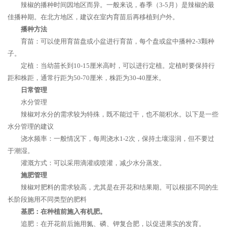
辣椒的播种时间因地区而异。一般来说，春季（3-5月）是辣椒的最
佳播种期。在北方地区，建议在室内育苗后再移植到户外。
播种方法
育苗：可以使用育苗盘或小盆进行育苗，每个盘或盆中播种2-3颗种
子。
定植：当幼苗长到10-15厘米高时，可以进行定植。定植时要保持行
距和株距，通常行距为50-70厘米，株距为30-40厘米。
日常管理
水分管理
辣椒对水分的需求较为特殊，既不能过干，也不能积水。以下是一些
水分管理的建议
浇水频率：一般情况下，每周浇水1-2次，保持土壤湿润，但不要过
于潮湿。
灌溉方式：可以采用滴灌或喷灌，减少水分蒸发。
施肥管理
辣椒对肥料的需求较高，尤其是在开花和结果期。可以根据不同的生
长阶段施用不同类型的肥料
基肥：在种植前施入有机肥。
追肥：在开花前后施用氮、磷、钾复合肥，以促进果实的发育。