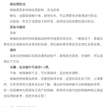
病虫害防治
辣椒易受多种病虫害影响，常见的有
蚜虫：会吸取植物汁液，影响生长。可以用肥皂水喷洒进行防治。
白粉病：常见于湿度较大的环境，使用适当的杀菌剂进行防治。
采收与储存
采收
辣椒的采收时间应根据品种和市场需求来决定。一般情况下，青椒在
果实完全成熟但尚未变色时采摘，而红椒则需等果实完全变红后再采摘。
储存
采收后的辣椒应在阴凉通风处晾干，避免阳光直射。存储时，可以选
择以下方法
冷藏：在冰箱中可保存1-2周。
干燥：将辣椒晾干后，可长期保存，适合制作调料。
辣椒的种植看似简单，但要想获得丰收，还需对其生长习性、土壤要
求、日常管理等方面有充分的了解。通过科学的种植方法和细致的管理，
您一定能够种出既美味又高产的辣椒。希望本文能为您的辣椒种植之路提
供实用的参考，祝您丰收在望！