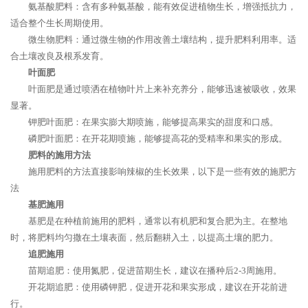
氨基酸肥料：含有多种氨基酸，能有效促进植物生长，增强抵抗力，
适合整个生长周期使用。
微生物肥料：通过微生物的作用改善土壤结构，提升肥料利用率。适
合土壤改良及根系发育。
叶面肥
叶面肥是通过喷洒在植物叶片上来补充养分，能够迅速被吸收，效果
显著。
钾肥叶面肥：在果实膨大期喷施，能够提高果实的甜度和口感。
磷肥叶面肥：在开花期喷施，能够提高花的受精率和果实的形成。
肥料的施用方法
施用肥料的方法直接影响辣椒的生长效果，以下是一些有效的施肥方
法
基肥施用
基肥是在种植前施用的肥料，通常以有机肥和复合肥为主。在整地
时，将肥料均匀撒在土壤表面，然后翻耕入土，以提高土壤的肥力。
追肥施用
苗期追肥：使用氮肥，促进苗期生长，建议在播种后2-3周施用。
开花期追肥：使用磷钾肥，促进开花和果实形成，建议在开花前进
行。