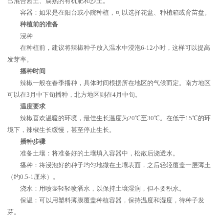
己混合园土、腐熟的有机肥和沙土。
容器：如果是在阳台或小院种植，可以选择花盆、种植箱或育苗盘。
种植前的准备
浸种
在种植前，建议将辣椒种子放入温水中浸泡6-12小时，这样可以提高
发芽率。
播种时间
辣椒一般在春季播种，具体时间根据所在地区的气候而定。南方地区
可以在3月中下旬播种，北方地区则在4月中旬。
温度要求
辣椒喜欢温暖的环境，最佳生长温度为20℃至30℃。在低于15℃的环
境下，辣椒生长缓慢，甚至停止生长。
播种步骤
准备土壤：将准备好的土壤填入容器中，松散后浇透水。
播种：将浸泡好的种子均匀地撒在土壤表面，之后轻轻覆盖一层薄土
（约0.5-1厘米）。
浇水：用喷壶轻轻喷洒水，以保持土壤湿润，但不要积水。
保温：可以用塑料薄膜覆盖种植容器，保持温度和湿度，待种子发
芽。