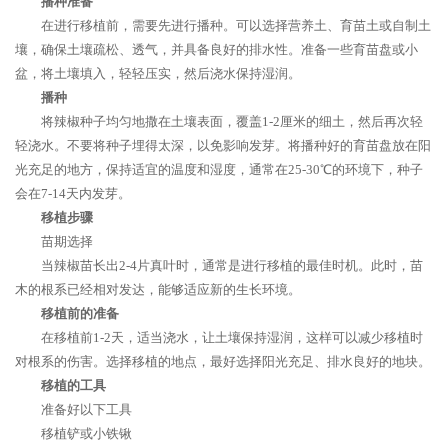
播种准备
在进行移植前，需要先进行播种。可以选择营养土、育苗土或自制土
壤，确保土壤疏松、透气，并具备良好的排水性。准备一些育苗盘或小
盆，将土壤填入，轻轻压实，然后浇水保持湿润。
播种
将辣椒种子均匀地撒在土壤表面，覆盖1-2厘米的细土，然后再次轻
轻浇水。不要将种子埋得太深，以免影响发芽。将播种好的育苗盘放在阳
光充足的地方，保持适宜的温度和湿度，通常在25-30℃的环境下，种子
会在7-14天内发芽。
移植步骤
苗期选择
当辣椒苗长出2-4片真叶时，通常是进行移植的最佳时机。此时，苗
木的根系已经相对发达，能够适应新的生长环境。
移植前的准备
在移植前1-2天，适当浇水，让土壤保持湿润，这样可以减少移植时
对根系的伤害。选择移植的地点，最好选择阳光充足、排水良好的地块。
移植的工具
准备好以下工具
移植铲或小铁锹