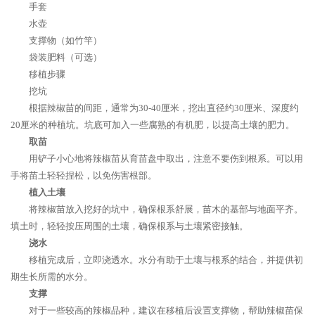
手套
水壶
支撑物（如竹竿）
袋装肥料（可选）
移植步骤
挖坑
根据辣椒苗的间距，通常为30-40厘米，挖出直径约30厘米、深度约
20厘米的种植坑。坑底可加入一些腐熟的有机肥，以提高土壤的肥力。
取苗
用铲子小心地将辣椒苗从育苗盘中取出，注意不要伤到根系。可以用
手将苗土轻轻捏松，以免伤害根部。
植入土壤
将辣椒苗放入挖好的坑中，确保根系舒展，苗木的基部与地面平齐。
填土时，轻轻按压周围的土壤，确保根系与土壤紧密接触。
浇水
移植完成后，立即浇透水。水分有助于土壤与根系的结合，并提供初
期生长所需的水分。
支撑
对于一些较高的辣椒品种，建议在移植后设置支撑物，帮助辣椒苗保