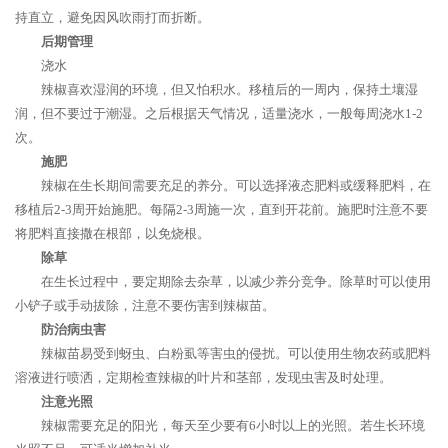
持直立，避免因风吹雨打而折断。
后期管理
浇水
辣椒喜欢湿润的环境，但又怕积水。移植后的一周内，保持土壤湿
润，但不要过于潮湿。之后根据天气情况，适量浇水，一般每周浇水1-2
次。
施肥
辣椒在生长期间需要充足的养分。可以选择液态肥料或缓释肥料，在
移植后2-3周开始施肥。每隔2-3周施一次，直到开花前。施肥时注意不要
将肥料直接撒在根部，以免烧根。
除草
在生长过程中，要定期除去杂草，以减少养分竞争。除草时可以使用
小铲子或手动拔除，注意不要伤害到辣椒苗。
防治病虫害
辣椒苗易受到蚜虫、白粉虱等害虫的侵扰。可以使用生物农药或肥料
溶液进行喷洒，定期检查辣椒的叶片和茎部，发现虫害及时处理。
注意光照
辣椒需要充足的阳光，每天至少要有6小时以上的光照。若生长环境