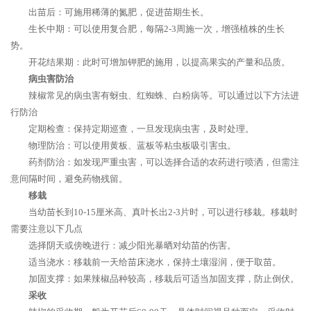
出苗后：可施用稀薄的氮肥，促进苗期生长。
生长中期：可以使用复合肥，每隔2-3周施一次，增强植株的生长
势。
开花结果期：此时可增加钾肥的施用，以提高果实的产量和品质。
病虫害防治
辣椒常见的病虫害有蚜虫、红蜘蛛、白粉病等。可以通过以下方法进
行防治
定期检查：保持定期巡查，一旦发现病虫害，及时处理。
物理防治：可以使用黄板、蓝板等粘虫板吸引害虫。
药剂防治：如发现严重虫害，可以选择合适的农药进行喷洒，但需注
意间隔时间，避免药物残留。
移栽
当幼苗长到10-15厘米高、真叶长出2-3片时，可以进行移栽。移栽时
需要注意以下几点
选择阴天或傍晚进行：减少阳光暴晒对幼苗的伤害。
适当浇水：移栽前一天给苗床浇水，保持土壤湿润，便于取苗。
加固支撑：如果辣椒品种较高，移栽后可适当加固支撑，防止倒伏。
采收