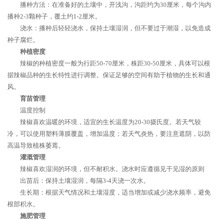
播种方法：在准备好的土壤中，开浅沟，沟距约为30厘米，每个沟内
播种2-3颗种子，覆土约1-2厘米。
浇水：播种后轻轻浇水，保持土壤湿润，但不要过于潮湿，以免造成
种子腐烂。
种植密度
辣椒的种植密度一般为行距50-70厘米，株距30-50厘米，具体可以根
据辣椒品种的生长特性进行调整。保证足够的空间有助于植物的生长和通
风。
育苗管理
温度控制
辣椒喜欢温暖的环境，适宜的生长温度为20-30摄氏度。若天气较
冷，可以使用塑料薄膜覆盖，增加温度；若天气炎热，要注意遮阴，以防
高温导致植株萎蔫。
灌溉管理
辣椒喜欢湿润的环境，但不耐积水。浇水时应遵循见干见湿的原则
出苗后：保持土壤湿润，每隔3-4天浇一次水。
生长期：根据天气情况和土壤湿度，适当增加或减少浇水频率，避免
根部积水。
施肥管理