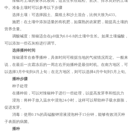
辣椒对土壤的要求比较高，适宜生长在疏松、肥沃、排水良好的土壤
中。准备土壤时可以参考以下步骤
选择土壤：可选择园土、腐殖土和沙土混合，比例大致为433。
施肥：在土壤中添加适量的有机肥，如腐熟的农家肥，能提高土壤的
营养含量。
调酸碱度：辣椒适合在pH值为6.0-6.8的土壤中生长。如果土壤偏酸，
可以添加一些石灰粉进行调节。
选择播种时间
辣椒通常在春季播种，具体时间可根据当地的气候情况而定。一般来
说，在最后一次霜冻后的一周左右开始播种是最佳时机。在南方地区，可
以选择3月中旬到4月上旬；在北方地区，则可以选择4月中旬到5月上旬。
播种步骤
种子处理
在播种前，可以对辣椒种子进行一些处理，以提高发芽率和抵抗力
浸泡：将种子放入温水中浸泡24小时，这样可以帮助种子吸水膨胀，
促进发芽。
消毒：使用0.1%的高锰酸钾溶液浸泡种子15分钟，能够有效消灭种
子表面的病菌。
播种