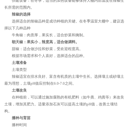
供暖设备：在冬季，适当的加热设备能够保持大棚内部温度在辣椒生
长所需的范围内。
辣椒的选择
选择适合的辣椒品种是成功种植的关键。在冬季温室大棚中，建议选
择以下几种品种
牛角椒：肉质厚，果实长，适合炒菜和腌制。
朝天椒：果实小，辣度高，适合做调料。
甜椒：适合做沙拉和炒菜，受欢迎程度高。
根据市场需求和个人喜好，选择适合的品种。
土壤准备
土壤类型
辣椒适宜在排水良好、富含有机质的土壤中生长。选择壤土或砂壤土
最为理想，土壤pH值应控制在6.0-7.0之间。
土壤改良
在种植前，可以通过施加腐熟的有机肥料（如牛粪、鸡粪等）来改良
土壤，增加其肥力。适量添加石灰可以提高土壤的pH值，改善土壤结
构。
播种与育苗
播种时间