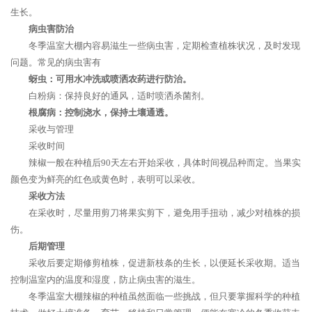
生长。
病虫害防治
冬季温室大棚内容易滋生一些病虫害，定期检查植株状况，及时发现
问题。常见的病虫害有
蚜虫：可用水冲洗或喷洒农药进行防治。
白粉病：保持良好的通风，适时喷洒杀菌剂。
根腐病：控制浇水，保持土壤通透。
采收与管理
采收时间
辣椒一般在种植后90天左右开始采收，具体时间视品种而定。当果实
颜色变为鲜亮的红色或黄色时，表明可以采收。
采收方法
在采收时，尽量用剪刀将果实剪下，避免用手扭动，减少对植株的损
伤。
后期管理
采收后要定期修剪植株，促进新枝条的生长，以便延长采收期。适当
控制温室内的温度和湿度，防止病虫害的滋生。
冬季温室大棚辣椒的种植虽然面临一些挑战，但只要掌握科学的种植