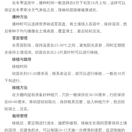
在冬季温室中，播种时间一般选择在9月下旬至10月上旬，这样可以
保证在冬季寒冷天气来临之前，辣椒幼苗能够健康成长。
播种方法
播种时可以选择营养钵或育苗盘。将土壤填入容器中，保持湿润，然
后将种子均匀播撒在土壤表面，覆盖薄土，最后轻轻压实。
育苗管理
在育苗阶段，保持温度在25-30°C之间，避免阳光直射，同时定期喷
水保持土壤湿润。幼苗在长出2-3片真叶时可以进行移植。
移植与栽培
移植时间
幼苗长到15-20厘米高，根系发达后，就可以进行移植，一般在10月
下旬进行。
移植方法
在大棚内提前准备好种植穴，穴距一般保持在30-50厘米，行距保持
在60-80厘米。将幼苗轻轻取出，保持根系完整，放入种植穴中，然后轻
轻填土，压实。
栽培管理
移植后，要定期进行浇水、施肥和修剪。辣椒生长期间需要保持土壤
的湿润，但避免积水。可以每隔10-15天施一次稀薄的液肥，促进辣椒的