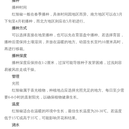
播种
播种时间
红辣椒一般在春季播种，具体时间因地区而异。南方地区可以在3月
下旬至4月初播种，而北方地区则应在5月初进行。
播种方式
可以选择直接在地里播种，也可以先在育苗盘中播种。若选择育苗，
播种后需保持土壤湿润，并放在温暖的地方。幼苗生长至约10厘米高时，
再进行移栽。
播种深度
播种深度应保持在1-2厘米，过深可能导致种子发芽困难，过浅则容
易被风吹走或干燥。
管理
光照
红辣椒属于喜光植物，种植地点应选择光照充足的地方。每日至少需
要6-8小时的直射阳光，以确保植物健康生长。
温度
红辣椒适合在温暖的环境中生长，最佳生长温度为20-30℃。若温度
低于15℃或高于35℃，可能影响开花和结果。
浇水