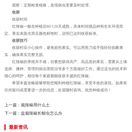
观察：定期检查植株，发现病虫害要及时处理。
收获
收获时间
红辣椒一般在种植后80-120天成熟，具体时间视品种和生长环境而
定。果实表面光滑且颜色鲜艳时，说明已达到收获标准。
收获技巧
收获时应小心操作，避免损伤果实。可以用剪刀或手指轻轻掐断果
实，确保果实完整无损。
红辣椒的养殖并不难，但要想获得高产、高品质的果实，需要从土壤
选择、播种、管理到病虫害防治等多个方面做好工作。通过适当的技术和
细心的呵护，相信每个家庭都能收获丰盛的红辣椒。
希望本篇攻略能够帮助您顺利种植红辣椒，享受丰收的喜悦。如果有
任何疑问或需要进一步的信息，欢迎随时咨询。祝您种植成功！
上一篇：
栽辣椒用什么土
下一篇：
盆栽辣椒长蚜虫怎么办
最新资讯