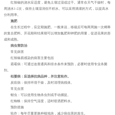
红辣椒的浇水应适度，避免土壤过湿或过干。通常在天气干燥时，每
周浇水1-2次，保持土壤湿润但不积水。可以采用滴灌的方式，以提高水
分利用率。
施肥
在生长过程中，应定期施肥。一般来说，移栽后可每两周施一次稀释
的复合肥料。开花期和结果期可以增加氮肥和钾肥的用量，促进花果的形
成和成熟。
病虫害防治
常见病害
红辣椒易感染的病害主要包括
霜霉病：可通过改善通风和排水条件来预防，必要时使用专业杀菌
剂。
枯萎病：应选择抗病品种，并注意轮作。
炭疽病：保持环境干燥，及时清理病残体。
常见虫害
蚜虫：可以使用生物杀虫剂或手动捕捉。
红蜘蛛：保持空气湿度，适时喷洒肥料水。
预防措施
轮作：每年尽量更换种植地块，减少病虫害的发生。