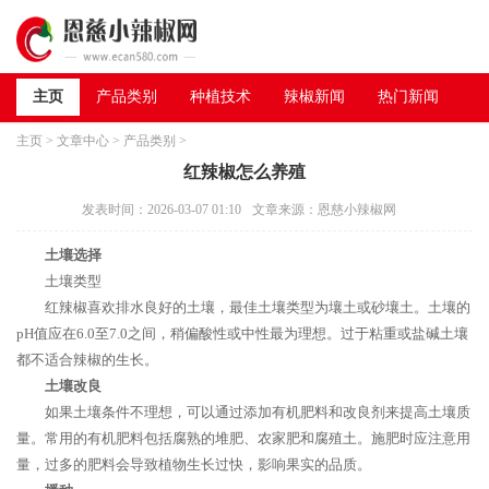
主页
产品类别
种植技术
辣椒新闻
热门新闻
主页
>
文章中心
>
产品类别
>
红辣椒怎么养殖
发表时间：2026-03-07 01:10
文章来源：恩慈小辣椒网
土壤选择
土壤类型
红辣椒喜欢排水良好的土壤，最佳土壤类型为壤土或砂壤土。土壤的
pH值应在6.0至7.0之间，稍偏酸性或中性最为理想。过于粘重或盐碱土壤
都不适合辣椒的生长。
土壤改良
如果土壤条件不理想，可以通过添加有机肥料和改良剂来提高土壤质
量。常用的有机肥料包括腐熟的堆肥、农家肥和腐殖土。施肥时应注意用
量，过多的肥料会导致植物生长过快，影响果实的品质。