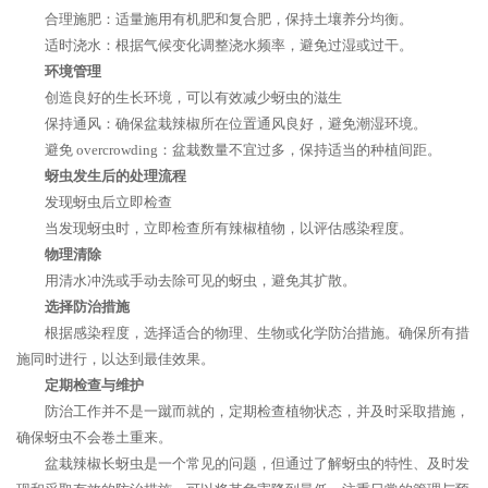
合理施肥：适量施用有机肥和复合肥，保持土壤养分均衡。
适时浇水：根据气候变化调整浇水频率，避免过湿或过干。
环境管理
创造良好的生长环境，可以有效减少蚜虫的滋生
保持通风：确保盆栽辣椒所在位置通风良好，避免潮湿环境。
避免 overcrowding：盆栽数量不宜过多，保持适当的种植间距。
蚜虫发生后的处理流程
发现蚜虫后立即检查
当发现蚜虫时，立即检查所有辣椒植物，以评估感染程度。
物理清除
用清水冲洗或手动去除可见的蚜虫，避免其扩散。
选择防治措施
根据感染程度，选择适合的物理、生物或化学防治措施。确保所有措
施同时进行，以达到最佳效果。
定期检查与维护
防治工作并不是一蹴而就的，定期检查植物状态，并及时采取措施，
确保蚜虫不会卷土重来。
盆栽辣椒长蚜虫是一个常见的问题，但通过了解蚜虫的特性、及时发