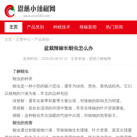
主页
产品类别
种植技术
辣椒新闻
热门新闻
主页
>
文章中心
>
产品类别
>
盆栽辣椒长蚜虫怎么办
发表时间：2026-03-08 02:32
文章来源：恩慈小辣椒网
了解蚜虫
蚜虫的种类
蚜虫是一种小型的吸汁昆虫，通常为绿色、黑色、黄色或棕色。它们
以植物的汁液为食，常见的品种包括
绿尾蚜：通常在春季和夏季大量出现，对辣椒的影响尤为明显。
黑尾蚜：喜欢在湿润的环境中繁殖，常常在辣椒的叶片背面聚集。
桃蚜：这种蚜虫常在温暖的气候中出现，对植物的危害较大。
蚜虫的危害
蚜虫通过刺吸植物汁液，导致植物生长缓慢、叶片变黄、甚至出现萎