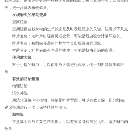
蔫的现象。蚜虫还会分泌一种称为蜜露的物质，吸引其他害虫，如黑霉菌
等，进一步危害植物健康。
发现蚜虫的早期迹象
观察植物
定期观察盆栽辣椒的生长状态是及时发现蚜虫的关键。注意以下几点
叶片变色：若叶片出现黄斑或变黄，可能是蚜虫吸食汁液导致的。
叶片卷曲：被蚜虫侵袭的叶片常常会出现卷曲的现象。
蜜露分泌：叶片表面有光滑的物质，可能是蚜虫分泌的蜜露。
使用放大镜
对于小型的蚜虫，可以使用放大镜进行观察，便于判断其数量和种
类。
有效的防治措施
物理防治
清水冲洗
用清水直接冲洗植物，特别是叶片背面，可以有效去除一部分蚜虫。
建议每周进行一次，保持植物的清洁。
粘虫板
在盆栽附近放置黄色粘虫板，可以有效吸引和捕捉飞虫，减少蚜虫的
数量。